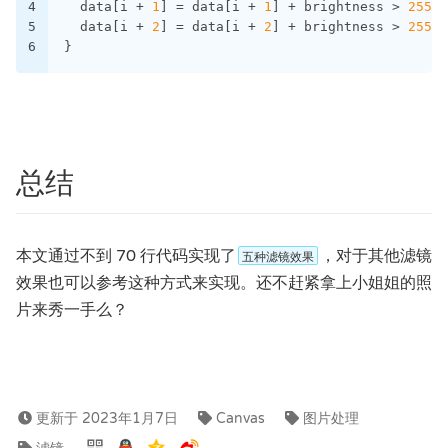
4
  data[i + 
1
] = data[i + 
1
] + brightness > 
255
 ?
5
  data[i + 
2
] = data[i + 
2
] + brightness > 
255
 ?
6
}
总结
本文通过不到 70 行代码实现了
，对于其他滤镜
五种滤镜效果
效果也可以参考这种方式来实现。还不赶紧拿上小姐姐的照
片来秀一手么？
更新于 2023年1月7日
Canvas
图片处理