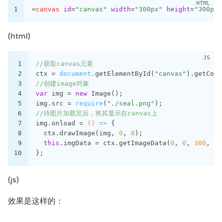
1
<
canvas
id
=
"canvas"
width
=
"300px"
height
=
"300px"
(html)
1
//获取canvas元素
2
ctx = 
document
.getElementById(
"canvas"
).getCont
3
//创建image对象
4
var
 img = 
new
 Image();
5
img.src = 
require
(
"./seal.png"
);
6
//待图片加载完后，将其显示在canvas上
7
img.onload = 
()
 =>
 {
8
  ctx.drawImage(img, 
0
, 
0
);
9
this
.imgData = ctx.getImageData(
0
, 
0
, 
300
, 
30
10
};
(js)
效果是这样的：