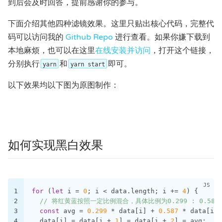
到后会及时回答，提前感谢你的参与。
下面介绍其他四种滤镜效果。这里只贴出核心代码，完整代
码可以访问我的
Github Repo
进行查看。如果你嫌下载到
本地麻烦，也可以在这里
在线安装并访问
，打开这个链接，
分别执行
和
即可。
yarn
yarn start
以下效果均以下图为原图制作：
如何实现黑白效果
1
for
 (
let
 i = 
0
; i < data.length; i += 
4
) {
2
// 将红黄蓝按照一定比例混合，具体比例为0.299 : 0.587
3
const
 avg = 
0.299
 * data[i] + 
0.587
 * data[i +
4
  data[i] = data[i + 
1
] = data[i + 
2
] = avg;