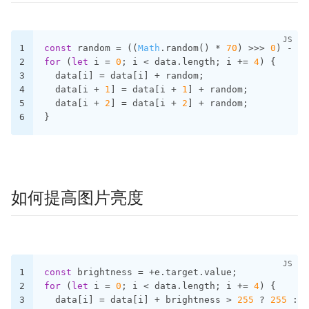
1
const
 random = ((
Math
.random() * 
70
) >>> 
0
) - 
35
2
for
 (
let
 i = 
0
; i < data.length; i += 
4
) {
3
  data[i] = data[i] + random;
4
  data[i + 
1
] = data[i + 
1
] + random;
5
  data[i + 
2
] = data[i + 
2
] + random;
6
}
如何提高图片亮度
1
const
 brightness = +e.target.value;
2
for
 (
let
 i = 
0
; i < data.length; i += 
4
) {
3
  data[i] = data[i] + brightness > 
255
 ? 
255
 : d