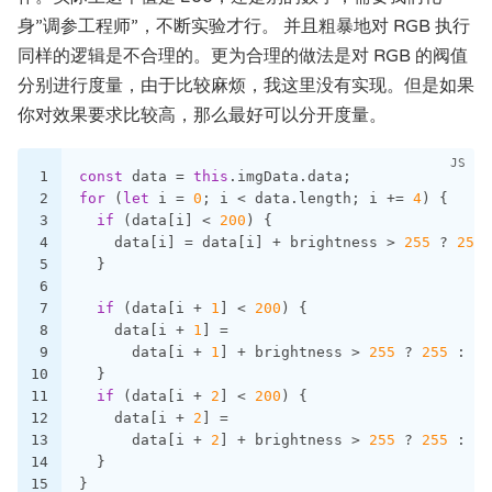
身”调参工程师”，不断实验才行。 并且粗暴地对 RGB 执行
同样的逻辑是不合理的。更为合理的做法是对 RGB 的阀值
分别进行度量，由于比较麻烦，我这里没有实现。但是如果
你对效果要求比较高，那么最好可以分开度量。
1
const
 data = 
this
.imgData.data;
2
for
 (
let
 i = 
0
; i < data.length; i += 
4
) {
3
if
 (data[i] < 
200
) {
4
    data[i] = data[i] + brightness > 
255
 ? 
255
 
5
  }
6
7
if
 (data[i + 
1
] < 
200
) {
8
    data[i + 
1
] =
9
      data[i + 
1
] + brightness > 
255
 ? 
255
 : da
10
  }
11
if
 (data[i + 
2
] < 
200
) {
12
    data[i + 
2
] =
13
      data[i + 
2
] + brightness > 
255
 ? 
255
 : da
14
  }
15
}