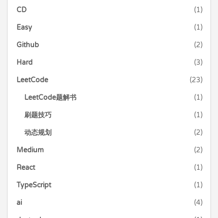
CD
(1)
Easy
(1)
Github
(2)
Hard
(3)
LeetCode
(23)
LeetCode题解书
(1)
刷题技巧
(1)
动态规划
(2)
Medium
(2)
React
(1)
TypeScript
(1)
ai
(4)