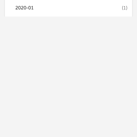
2020-01
(1)
2020-03
(1)
2022-04
(1)
浏览器
(2)
webkit
(1)
事件
(1)
理财
(2)
电影
(2)
观后感
(2)
百度
(1)
算法
(30)
BFS
(2)