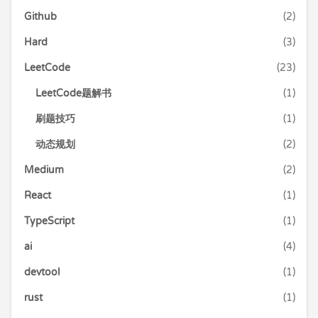
Github
(2)
Hard
(3)
LeetCode
(23)
LeetCode题解书
(1)
刷题技巧
(1)
动态规划
(2)
Medium
(2)
React
(1)
TypeScript
(1)
ai
(4)
devtool
(1)
rust
(1)