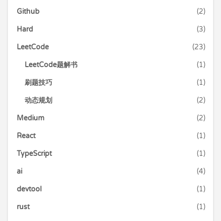
Github
(2)
Hard
(3)
LeetCode
(23)
LeetCode题解书
(1)
刷题技巧
(1)
动态规划
(2)
Medium
(2)
React
(1)
TypeScript
(1)
ai
(4)
devtool
(1)
rust
(1)