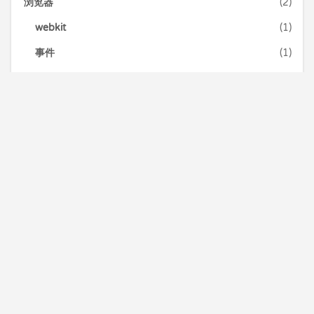
浏览器
(2)
webkit
(1)
事件
(1)
理财
(2)
电影
(2)
观后感
(2)
百度
(1)
算法
(30)
BFS
(2)
DFS
(1)
二分法
(2)
位运算
(1)
前端
(1)