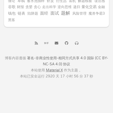
缠论
草稿
蓄水池抽样
虾皮
衍生品
装机
解题模板
读后感
谷歌
财报
贪婪
贪心
走出科学
逆向思维
递归
量化交易
金融
题解
面经
面试
链表
钱包
陷阱题
风险管理
魔兽争霸3
黑客
博客内容遵循
署名-非商业性使用-相同方式共享 4.0 国际 (CC BY-
NC-SA 4.0) 协议
本站使用
Material X
作为主题 。
本站已安全运行 2920 天
17 小时 56 分 38 秒