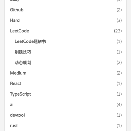
Github
(2)
Hard
(3)
LeetCode
(23)
LeetCode题解书
(1)
刷题技巧
(1)
动态规划
(2)
Medium
(2)
React
(1)
TypeScript
(1)
ai
(4)
devtool
(1)
rust
(1)