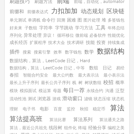
前端
刷题技巧
刷题方法
前端，自动化，automator
力扣加加
区块链
动态规划
前缀和
前缀表达式
单元测试
单调栈
命令行
回溯
困难
图
图片处理
堆
多签钱包
工具
字节跳动
好未来
子数组
字符串
学习方法
年终总结
序列化
异常处理
异议！
循环移位
微前端
必备软件
性能优化
投资
成长经历
扩展程序
技术大会
技术调研
技能
持续集成
数据结构
插件
数学
搜索
搜索引擎
效率
数字钱包
数据结构，算法，LeetCode 日记，Hard
数据结构，算法，LeetCode 日记，中等
数组
日记
易经
春招
智能合约安全
最大公约数
最大表示法
最小表示法
校招
最长上升子序列
最长公共子序列
栈
树
树状数组
概率
每日一荐
模块
模拟面试
模运算
母题
永续合约
沟通
泛型
滑动窗口
浏览器
流动性池
测试
游戏
滤镜
状态压缩
状态机
算法
理财
电子书
电影
百度
监控
秋招
稳定币
算法提高班
算法系列
算法比赛
算法通关之路
经验分享
算法，最近公共祖先
线段树
组件化
终端
编程之美