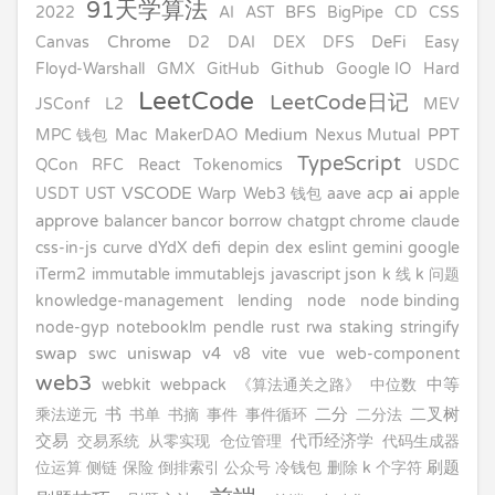
91天学算法
2022
AI
AST
BFS
BigPipe
CD
CSS
Chrome
Canvas
D2
DAI
DEX
DFS
DeFi
Easy
Floyd-Warshall
GMX
GitHub
Github
Google IO
Hard
LeetCode
LeetCode日记
JSConf
L2
MEV
MPC 钱包
Mac
MakerDAO
Medium
Nexus Mutual
PPT
TypeScript
QCon
RFC
React
Tokenomics
USDC
ai
VSCODE
USDT
UST
Warp
Web3 钱包
aave
acp
apple
approve
balancer
bancor
borrow
chatgpt
chrome
claude
css-in-js
curve
dYdX
defi
depin
dex
eslint
gemini
google
iTerm2
immutable
immutablejs
javascript
json
k 线
k 问题
knowledge-management
lending
node
node binding
node-gyp
notebooklm
pendle
rust
rwa
staking
stringify
swap
swc
uniswap
v4
v8
vite
vue
web-component
web3
webkit
webpack
《算法通关之路》
中位数
中等
书
二分
二叉树
乘法逆元
书单
书摘
事件
事件循环
二分法
交易
交易系统
从零实现
仓位管理
代币经济学
代码生成器
刷题
位运算
侧链
保险
倒排索引
公众号
冷钱包
删除 k 个字符