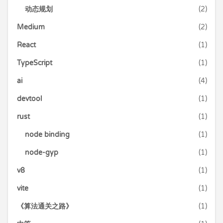
动态规划
(2)
Medium
(2)
React
(1)
TypeScript
(1)
ai
(4)
devtool
(1)
rust
(1)
node binding
(1)
node-gyp
(1)
v8
(1)
vite
(1)
《算法通关之路》
(1)