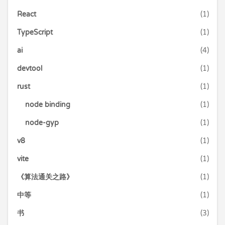
React
(1)
TypeScript
(1)
ai
(4)
devtool
(1)
rust
(1)
node binding
(1)
node-gyp
(1)
v8
(1)
vite
(1)
《算法通关之路》
(1)
中等
(1)
书
(3)