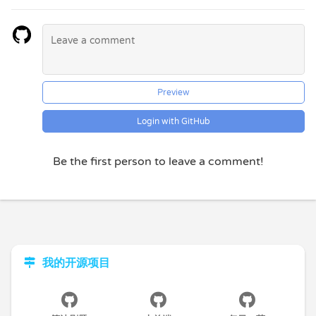
Preview
Login with GitHub
Be the first person to leave a comment!
我的开源项目