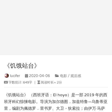
《饥饿站台》
lucifer
2020-04-06
电影 / 观后感
字数统计:
649字
|
阅读时长≈
2分
《饥饿站台》 （西班牙语：El hoyo）是一部 2019 年的西
班牙科幻惊悚电影。导演为加尔德图．加兹特鲁—乌鲁蒂亚
里，编剧为佩德罗．里书罗、大卫・狄索拉；由伊万·马萨