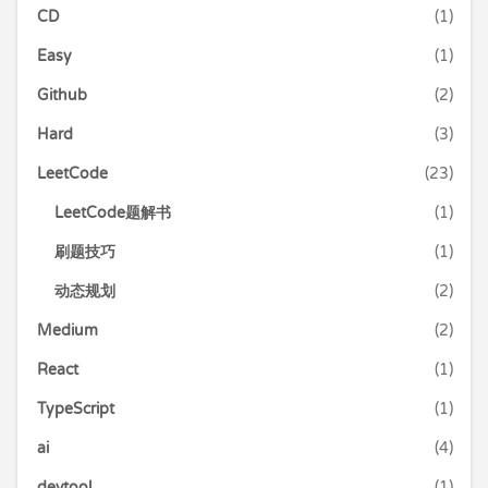
CD
(1)
Easy
(1)
Github
(2)
Hard
(3)
LeetCode
(23)
LeetCode题解书
(1)
刷题技巧
(1)
动态规划
(2)
Medium
(2)
React
(1)
TypeScript
(1)
ai
(4)
devtool
(1)