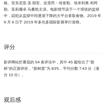
格、安东尼亚·圣·胡安、佐里昂・埃奎勒、埃米利奥·布阿
勒、亚莉珊卓·马桑凯主演。电影情节设于一个塔状的监狱
中，囚犯从监狱中间逐渐下降的大平台拿取食物。2019 年
9 月 6 日于 2019 年多伦多国际影展举行首映。
评分
影评网站烂番茄的 54 条评论中，其中 45 篇给出了“新
鲜”的正面评价，“新鲜度”为 83%，平均分数 7.43 分（满
分 10 分）。
观后感