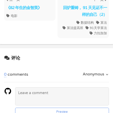
《82 年生的金智英》
回炉重铸， 91 天见证不一
样的自己（2）
电影
数据结构
算法
算法提高班
91天学算法
力扣加加
评论
0
comments
Anonymous
Preview