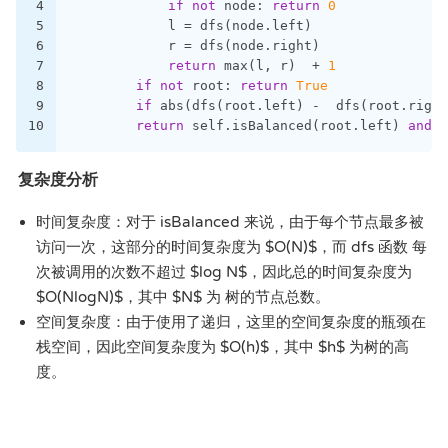
4
if
not
 node: 
return
0
5
            l = dfs(node.left)
6
            r = dfs(node.right)
7
return
 max(l, r)  + 
1
8
if
not
 root: 
return
True
9
if
 abs(dfs(root.left) -  dfs(root.right
10
return
 self.isBalanced(root.left) 
and
 s
复杂度分析
时间复杂度：对于 isBalanced 来说，由于每个节点最多被
访问一次，这部分的时间复杂度为 $O(N)$，而 dfs 函数 每
次被调用的次数不超过 $log N$，因此总的时间复杂度为
$O(NlogN)$，其中 $N$ 为 树的节点总数。
空间复杂度：由于使用了递归，这里的空间复杂度的瓶颈在
栈空间，因此空间复杂度为 $O(h)$，其中 $h$ 为树的高
度。