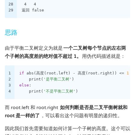
28
 4   4
29
返回 false
思路
由于平衡二叉树定义为就是
一个二叉树每个节点的左右两
个子树的高度差的绝对值不超过 1。
用伪代码描述就是：
1
if
 abs(高度(root.left) - 高度(root.right)) <= 
1
a
2
    print(
'是平衡二叉树'
)
3
else
:
4
    print(
'不是平衡二叉树'
)
而 root.left 和 root.right
如何判断是否是二叉平衡树就和
root 是一样的了
，可以看出这个问题有明显的递归性。
因此我们首先需要知道如何计算一个子树的高度。这个可以