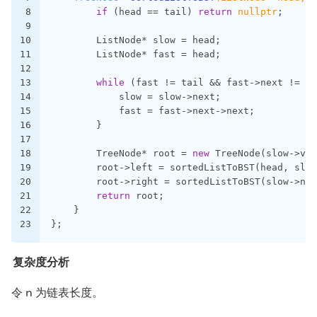
8
if
 (head == tail) 
return
nullptr
;
9
10
        ListNode* slow = head;
11
        ListNode* fast = head;
12
13
while
 (fast != tail && fast->next != ta
14
            slow = slow->next;
15
            fast = fast->next->next;
16
        }
17
18
        TreeNode* root = 
new
 TreeNode(slow->val
19
        root->left = sortedListToBST(head, slow
20
        root->right = sortedListToBST(slow->nex
21
return
 root;
22
    }
23
};
复杂度分析
令 n 为链表长度。