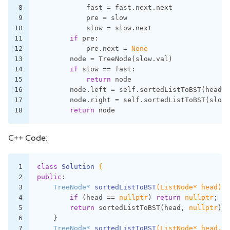
8
            fast = fast.next.next
9
            pre = slow
10
            slow = slow.next
11
if
 pre:
12
            pre.next = 
None
13
        node = TreeNode(slow.val)
14
if
 slow == fast:
15
return
 node
16
        node.left = self.sortedListToBST(head)
17
        node.right = self.sortedListToBST(slow.
18
return
 node
C++ Code:
1
class
Solution
 {
2
public
:
3
TreeNode* 
sortedListToBST
(ListNode* head)
{
4
if
 (head == 
nullptr
) 
return
nullptr
;
5
return
 sortedListToBST(head, 
nullptr
);
6
    }
7
TreeNode* 
sortedListToBST
(ListNode* head, L