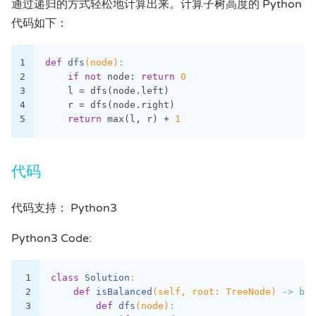
通过递归的方式轻松地计算出来。计算子树高度的 Python
代码如下：
1
def
dfs
(node)
:
2
if
not
 node: 
return
0
3
    l = dfs(node.left)
4
    r = dfs(node.right)
5
return
 max(l, r) + 
1
代码
代码支持： Python3
Python3 Code:
1
class
Solution
:
2
def
isBalanced
(self, root: TreeNode)
 -> boo
3
def
dfs
(node)
: