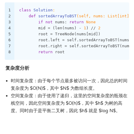
1
class
Solution
:
2
def
sortedArrayToBST
(self, nums: List[int])
 
3
if
not
 nums: 
return
None
4
        mid = (len(nums) - 
1
) // 
2
5
        root = TreeNode(nums[mid])
6
        root.left = self.sortedArrayToBST(nums[:
7
        root.right = self.sortedArrayToBST(nums[
8
return
 root
复杂度分析
时间复杂度：由于每个节点最多被访问一次，因此总的时间
复杂度为 $O(N)$，其中 $N$ 为数组长度。
空间复杂度：由于使用了递归，这里的空间复杂度的瓶颈在
栈空间，因此空间复杂度为 $O(h)$，其中 $h$ 为树的高
度。同时由于是平衡二叉树，因此 $h$ 就是 $log N$。