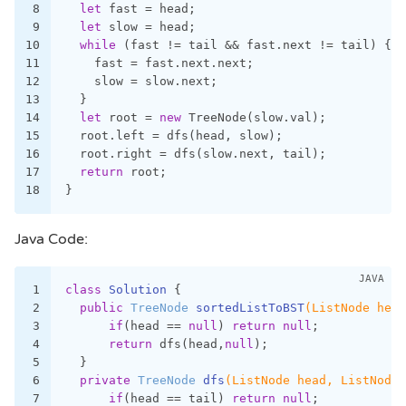
8
let
 fast = head;
9
let
 slow = head;
10
while
 (fast != tail && fast.next != tail) {
11
    fast = fast.next.next;
12
    slow = slow.next;
13
  }
14
let
 root = 
new
 TreeNode(slow.val);
15
  root.left = dfs(head, slow);
16
  root.right = dfs(slow.next, tail);
17
return
 root;
18
}
Java Code:
1
class
Solution
{
2
public
 TreeNode 
sortedListToBST
(ListNode head
3
if
(head == 
null
) 
return
null
;
4
return
 dfs(head,
null
);
5
  }
6
private
 TreeNode 
dfs
(ListNode head, ListNode 
7
if
(head == tail) 
return
null
;