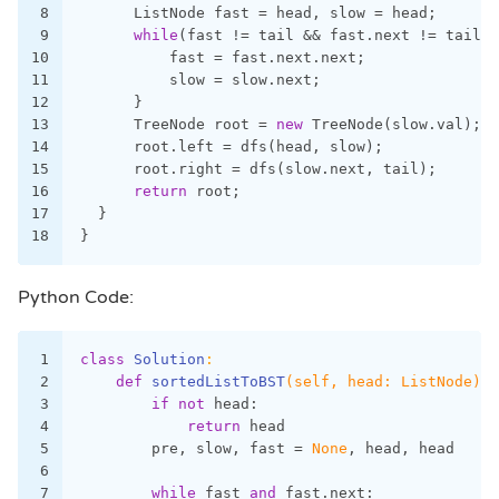
8
      ListNode fast = head, slow = head;
9
while
(fast != tail && fast.next != tail){
10
          fast = fast.next.next;
11
          slow = slow.next;
12
      }
13
      TreeNode root = 
new
 TreeNode(slow.val);
14
      root.left = dfs(head, slow);
15
      root.right = dfs(slow.next, tail);
16
return
 root;
17
  }
18
}
Python Code:
1
class
Solution
:
2
def
sortedListToBST
(self, head: ListNode)
 -
3
if
not
 head:
4
return
 head
5
        pre, slow, fast = 
None
, head, head
6
7
while
 fast 
and
 fast.next: