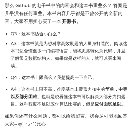
那么 Github 的电子书中的内容会和这本书重叠么？ 答案是
几乎没有任何重叠。本书内容几乎都是不曾公开的全新内
容，大家不用担心买了一本
开源书
。
Q3：这本书适合小白么？
A3：这本书就是为想科学高效刷题的人量身打造的。阅读这
本书适合懂至少一门编程语言，能将思路转化为代码，并且
了解常见数据结构人。如果你是这样的人，就可以买来阅
读。
Q4：这本书上限高么？我想提高一下自己。
A4：这本书上限不高，难度基本上覆盖力扣中的
简单，中等
以及部分困难
。也就是说看懂这本书可以解决大部分力扣题
目。这种程度不足以应付算法比赛的，但是
应付面试足以
。
如果你还有什么问题，都可以给我留言。我会尽可能地回答
大家~ ღ( ´･ᴗ･` )比心