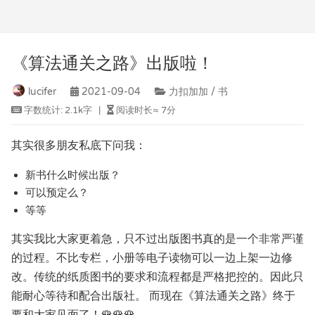
《算法通关之路》出版啦！
lucifer
2021-09-04
力扣加加 / 书
字数统计:
2.1k字
|
阅读时长≈
7分
其实很多朋友私底下问我：
新书什么时候出版？
可以预定么？
等等
其实我比大家更着急，只不过出版图书真的是一个非常严谨
的过程。不比专栏，小册等电子读物可以一边上架一边修
改。传统的纸质图书的要求和流程都是严格把控的。因此只
能耐心等待和配合出版社。 而现在《算法通关之路》终于
要和大家见面了！🌹🌹🌹