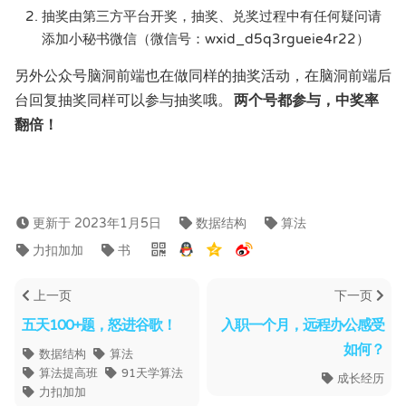
抽奖由第三方平台开奖，抽奖、兑奖过程中有任何疑问请
添加小秘书微信（微信号：wxid_d5q3rgueie4r22）
另外公众号脑洞前端也在做同样的抽奖活动，在脑洞前端后
台回复抽奖同样可以参与抽奖哦。
两个号都参与，中奖率
翻倍！
更新于 2023年1月5日
数据结构
算法
力扣加加
书
上一页
下一页
五天100+题，怒进谷歌！
入职一个月，远程办公感受
如何？
数据结构
算法
算法提高班
91天学算法
成长经历
力扣加加