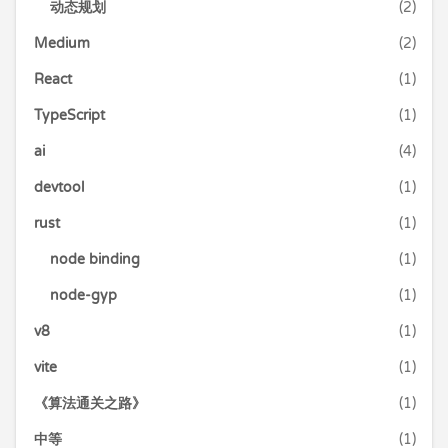
动态规划
(2)
Medium
(2)
React
(1)
TypeScript
(1)
ai
(4)
devtool
(1)
rust
(1)
node binding
(1)
node-gyp
(1)
v8
(1)
vite
(1)
《算法通关之路》
(1)
中等
(1)