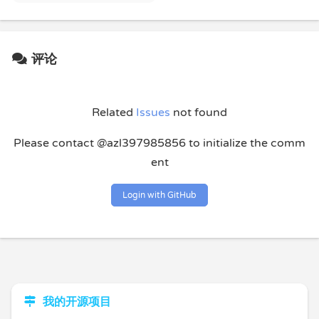
评论
Related
Issues
not found
Please contact @azl397985856 to initialize the comm
ent
Login with GitHub
我的开源项目