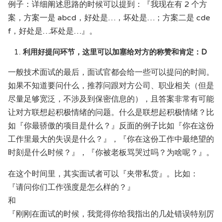
例子：详细阐述思路的时候可以提到：『我现在有 2 个方
案，方案一是 abcd，好处是…，坏处是…；方案二是 cde
f，好处是…坏处是…』。
利用好提问环节，这里可以加塞给对方的称赞和肯定：D
一般技术面试的最后，面试官都会给一些可以提问的时间。
如果不知道要问什么，推荐问跟对方公司、职业相关（但是
尽量足够宽泛，不涉及到保密信息的），且答案非常有可能
让对方联想起积极情绪的问题。什么是联想起积极情绪？比
如『你最骄傲的项目是什么？』反面的例子比如『你在这份
工作里最大的失误是什么？』，『你在这份工作中最绝望的
时刻是什么时候？』，『你被老板骂哭过吗？为啥呢？』。
在这个时间里，其实面试者可以『夹带私货』。比如：
『请问你们工作强度是怎么样的？』
和
『刚刚在面试的时候，我觉得你给我指出的几处错误特别厉