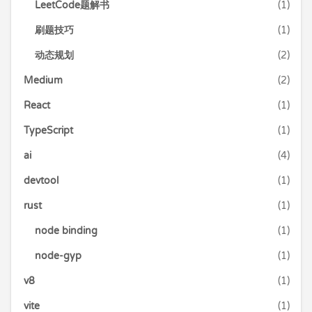
LeetCode题解书
(1)
刷题技巧
(1)
动态规划
(2)
Medium
(2)
React
(1)
TypeScript
(1)
ai
(4)
devtool
(1)
rust
(1)
node binding
(1)
node-gyp
(1)
v8
(1)
vite
(1)