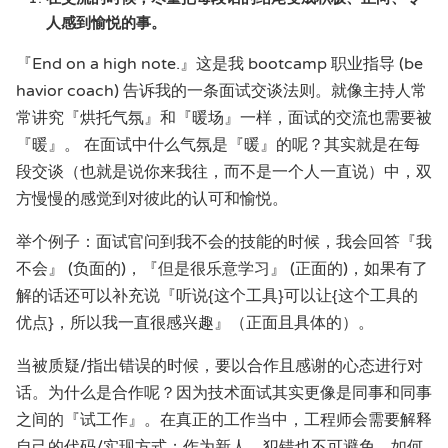
人感到愉悦的事。
『End on a high note.』这是我 bootcamp 职业指导 (be
havior coach) 告诉我的一条面试交谈法则。就像主持人常
常讲究『烘托气氛』和『暖场』一样，面试的交流也需要被
『暖』。 在面试中什么气氛是『暖』的呢？其实就是在每
段交谈（也就是说你来我往，而不是一个人一直说）中，双
方慢慢的感觉到对彼此的认可和愉悦。
举个例子：面试官问到我不会的技能的时候，我会回答『我
不会』 (负面的)，『但是很乐意学习』 (正面的)，如果有了
解的话还可以补充说『听说{这个工具}可以让{这个工具的
优点}，所以我一直很感兴趣』（正面且具体的）。
当被质疑/指出错误的时候，要以合作且感谢的心态进行对
话。为什么是合作呢？因为技术面试其实更像是同事和同事
之间的『试工作』。在真正的工作当中，工程师会需要解释
自己的代码/实现方式；作为新人，犯错也不可避免。如何