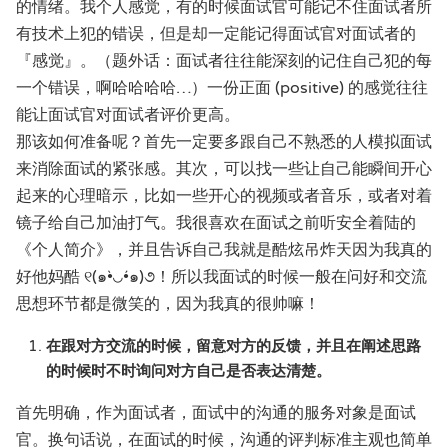
的情绪。我个人感觉，有的时候面试官可能记不住面试者所
有技术上犯的错误，但是却一定能记得面试官对面试者的
『感觉』。（题外话：面试者往往能深刻的记住自己犯的每
一个错误，啊哈哈哈哈…）一份正面 (positive) 的感觉往往
能让面试官对面试者评价更高。
那该如何准备呢？首先一定要多跟自己不熟悉的人模拟面试
来消除面试的紧张感。其次，可以找一些让自己能瞬间开心
起来的心理暗示，比如一些开心的视频或者音乐，或者对着
镜子给自己加油打气。我很喜欢在面试之前听安全着陆的
《个人简介》，并且告诉自己我就是酷炫吊炸天因为我真的
好他妈酷 ୧(๑•̀◡•́๑)૭！所以我面试的时候一般在问好和交流
思想环节都是微笑的，因为我真的很帅嘛！
在跟对方交流的时候，留意对方的反馈，并且在阐述思路
的时候时不时询问对方自己是否表达清楚。
首先明确，作为面试者，面试中的沟通的服务对象是面试
官。换句话说，在面试的时候，沟通的评判标准主观也简单