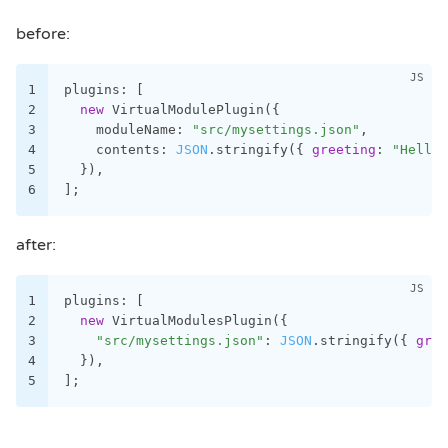
before:
1
plugins: [
2
new
 VirtualModulePlugin({
3
    moduleName: 
"src/mysettings.json"
,
4
    contents: 
JSON
.stringify({ 
greeting
: 
"Hello!
5
  }),
6
];
after:
1
plugins: [
2
new
 VirtualModulesPlugin({
3
"src/mysettings.json"
: 
JSON
.stringify({ 
gree
4
  }),
5
];