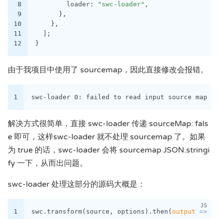
8
        loader: 
"swc-loader"
,
9
      },
10
    },
11
  ];
12
}
由于我项目中使用了 sourcemap，因此直接修改会报错。
1
swc-loader 0: failed to read input source map fr
解决方式很简单，直接 swc-loader 传递 sourceMap: fals
e 即可，这样swc-loader 就不处理 sourcemap 了。如果
为 true 的话，swc-loader 会将 sourcemap JSON.stringi
fy 一下，从而出问题。
swc-loader 处理这部分的源码大概是：
1
swc.transform(source, options).then(
output
 =>
 ca