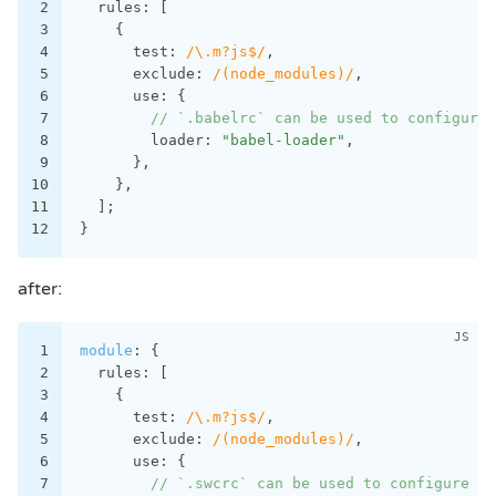
2
  rules: [
3
    {
4
      test: 
/\.m?js$/
,
5
      exclude: 
/(node_modules)/
,
6
      use: {
7
// `.babelrc` can be used to configure 
8
        loader: 
"babel-loader"
,
9
      },
10
    },
11
  ];
12
}
after:
1
module
: {
2
  rules: [
3
    {
4
      test: 
/\.m?js$/
,
5
      exclude: 
/(node_modules)/
,
6
      use: {
7
// `.swcrc` can be used to configure sw