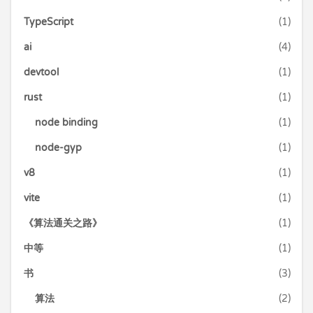
TypeScript
(1)
ai
(4)
devtool
(1)
rust
(1)
node binding
(1)
node-gyp
(1)
v8
(1)
vite
(1)
《算法通关之路》
(1)
中等
(1)
书
(3)
算法
(2)