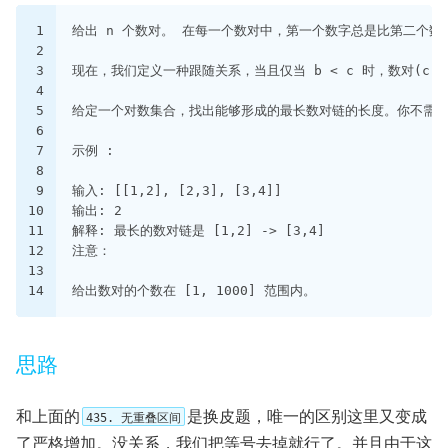
1
给出 n 个数对。 在每一个数对中，第一个数字总是比第二个数
2
3
现在，我们定义一种跟随关系，当且仅当 b < c 时，数对(c, 
4
5
给定一个对数集合，找出能够形成的最长数对链的长度。你不需
6
7
示例 :
8
9
输入: [[1,2], [2,3], [3,4]]
10
输出: 2
11
解释: 最长的数对链是 [1,2] -> [3,4]
12
注意：
13
14
给出数对的个数在 [1, 1000] 范围内。
思路
和上面的
是换皮题，唯一的区别这里又变成
435. 无重叠区间
了严格增加。没关系，我们把等号去掉就行了。并且由于这