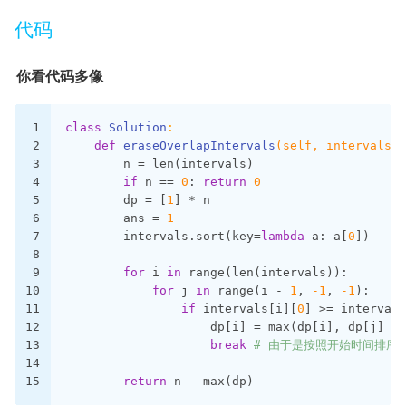
代码
你看代码多像
1
class
Solution
:
2
def
eraseOverlapIntervals
(self, intervals: 
3
        n = len(intervals)
4
if
 n == 
0
: 
return
0
5
        dp = [
1
] * n
6
        ans = 
1
7
        intervals.sort(key=
lambda
 a: a[
0
])
8
9
for
 i 
in
 range(len(intervals)):
10
for
 j 
in
 range(i - 
1
, 
-1
, 
-1
):
11
if
 intervals[i][
0
] >= intervals
12
                    dp[i] = max(dp[i], dp[j] + 
13
break
# 由于是按照开始时间排序
14
15
return
 n - max(dp)