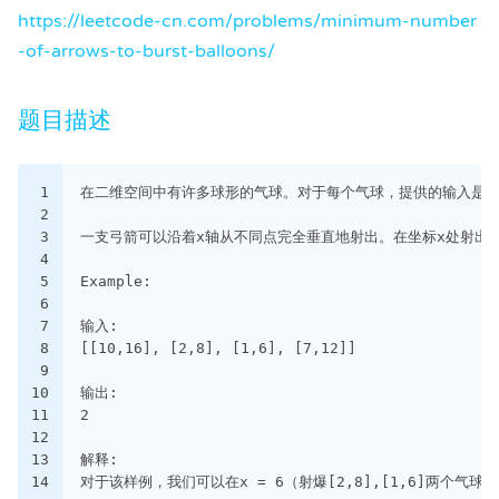
https://leetcode-cn.com/problems/minimum-number
-of-arrows-to-burst-balloons/
题目描述
1
在二维空间中有许多球形的气球。对于每个气球，提供的输入是水
2
3
一支弓箭可以沿着x轴从不同点完全垂直地射出。在坐标x处射出一支
4
5
Example:
6
7
输入:
8
[[10,16], [2,8], [1,6], [7,12]]
9
10
输出:
11
2
12
13
解释:
14
对于该样例，我们可以在x = 6（射爆[2,8],[1,6]两个气球