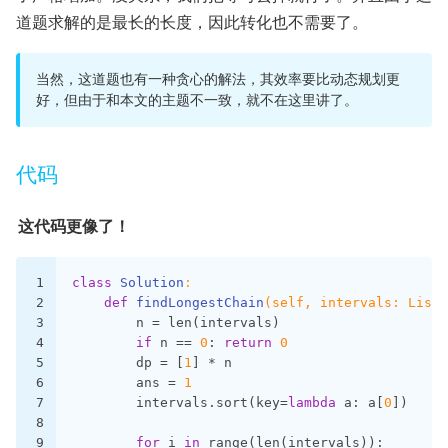
道题求解的是最长的长度，因此转化也不需要了。
当然，这道题也有一种贪心的解法，其效率要比动态规划更
好，但由于和本文的主题不一致，就不在这里讲了。
代码
这代码更像了！
1
class
Solution
:
2
def
findLongestChain
(self, intervals: List[
3
        n = len(intervals)
4
if
 n == 
0
: 
return
0
5
        dp = [
1
] * n
6
        ans = 
1
7
        intervals.sort(key=
lambda
 a: a[
0
])
8
9
for
 i 
in
 range(len(intervals)):