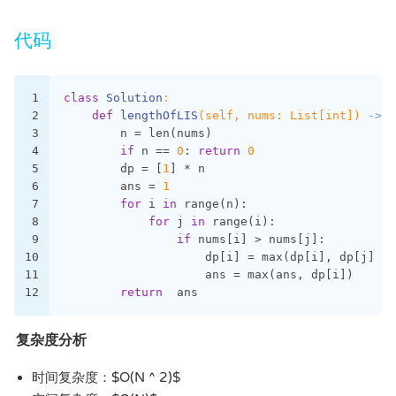
代码
1
class
Solution
:
2
def
lengthOfLIS
(self, nums: List[int])
 -> i
3
        n = len(nums)
4
if
 n == 
0
: 
return
0
5
        dp = [
1
] * n
6
        ans = 
1
7
for
 i 
in
 range(n):
8
for
 j 
in
 range(i):
9
if
 nums[i] > nums[j]:
10
                    dp[i] = max(dp[i], dp[j] + 
11
                    ans = max(ans, dp[i])
12
return
  ans
复杂度分析
时间复杂度：$O(N ^ 2)$