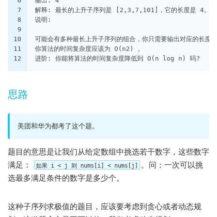
6
输出: 4
7
解释: 最长的上升子序列是 [2,3,7,101]，它的长度是 4。
8
说明:
9
10
可能会有多种最长上升子序列的组合，你只需要输出对应的长度
11
你算法的时间复杂度应该为 O(n2) 。
12
进阶: 你能将算法的时间复杂度降低到 O(n log n) 吗?
思路
美团和华为都考了这个题。
题目的意思是让我们从给定数组中挑选若干数字，这些数字
满足：
。问：一次可以挑
如果 i < j 则 nums[i] < nums[j]
选最多满足条件的数字是多少个。
这种子序列求极值的题目，应该要考虑到贪心或者动态规