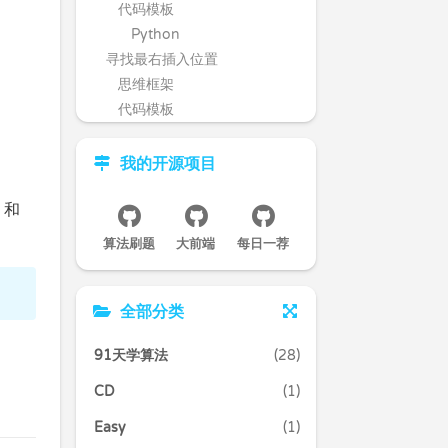
代码模板
Python
寻找最右插入位置
思维框架
代码模板
Python
小结
我的开源项目
四大应用
和
能力检测二分
875. 爱吃香蕉的珂珂（中等）
算法刷题
大前端
每日一荐
题目地址
题目描述
前置知识
全部分类
公司
91天学算法
(28)
思路
关键点解析
CD
(1)
代码
Easy
(1)
最小灯半径（困难）