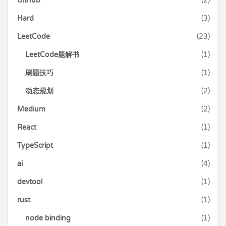
Github
(2)
Hard
(3)
LeetCode
(23)
LeetCode题解书
(1)
刷题技巧
(1)
动态规划
(2)
Medium
(2)
React
(1)
TypeScript
(1)
ai
(4)
devtool
(1)
rust
(1)
node binding
(1)