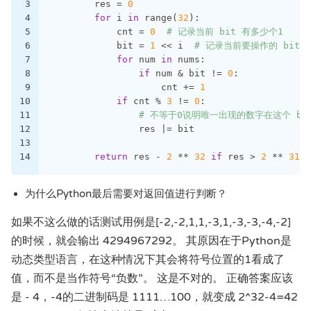
3
        res = 
0
4
for
 i 
in
 range(
32
):
5
            cnt = 
0
# 记录当前 bit 有多少个1
6
            bit = 
1
 << i  
# 记录当前要操作的 bit
7
for
 num 
in
 nums:
8
if
 num & bit != 
0
:
9
                    cnt += 
1
10
if
 cnt % 
3
 != 
0
:
11
# 不等于0说明唯一出现的数字在这个 bit
12
                res |= bit
13
14
return
 res - 
2
 ** 
32
if
 res > 
2
 ** 
31
 -
为什么Python最后需要对返回值进行判断？
如果不这么做的话测试用例是[-2,-2,1,1,-3,1,-3,-3,-4,-2]
的时候，就会输出 4294967292。 其原因在于Python是
动态类型语言，在这种情况下其会将符号位置的1看成了
值，而不是当作符号“负数”。 这是不对的。 正确答案应该
是 - 4，-4的二进制码是 1111…100，就变成 2^32-4=42