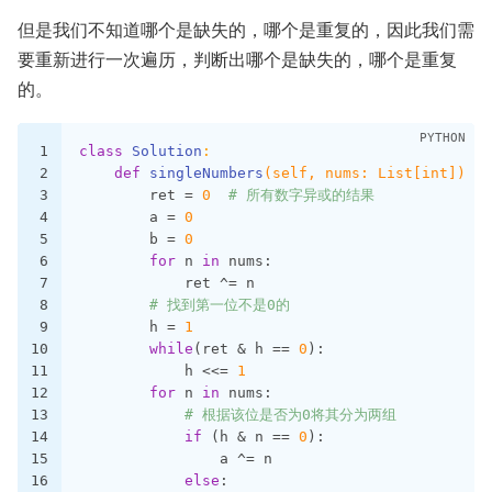
但是我们不知道哪个是缺失的，哪个是重复的，因此我们需
要重新进行一次遍历，判断出哪个是缺失的，哪个是重复
的。
1
class
Solution
:
2
def
singleNumbers
(self, nums: List[int])
 ->
3
        ret = 
0
# 所有数字异或的结果
4
        a = 
0
5
        b = 
0
6
for
 n 
in
 nums:
7
            ret ^= n
8
# 找到第一位不是0的
9
        h = 
1
10
while
(ret & h == 
0
):
11
            h <<= 
1
12
for
 n 
in
 nums:
13
# 根据该位是否为0将其分为两组
14
if
 (h & n == 
0
):
15
                a ^= n
16
else
: