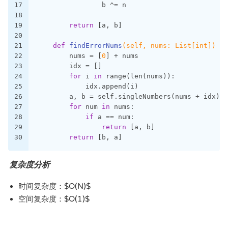
17
                b ^= n
18
19
return
 [a, b]
20
21
def
findErrorNums
(self, nums: List[int])
 ->
22
        nums = [
0
] + nums
23
        idx = []
24
for
 i 
in
 range(len(nums)):
25
            idx.append(i)
26
        a, b = self.singleNumbers(nums + idx)
27
for
 num 
in
 nums:
28
if
 a == num:
29
return
 [a, b]
30
return
 [b, a]
复杂度分析
时间复杂度：$O(N)$
空间复杂度：$O(1)$