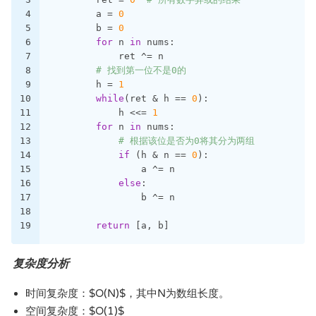
4
        a = 
0
5
        b = 
0
6
for
 n 
in
 nums:
7
            ret ^= n
8
# 找到第一位不是0的
9
        h = 
1
10
while
(ret & h == 
0
):
11
            h <<= 
1
12
for
 n 
in
 nums:
13
# 根据该位是否为0将其分为两组
14
if
 (h & n == 
0
):
15
                a ^= n
16
else
:
17
                b ^= n
18
19
return
 [a, b]
复杂度分析
时间复杂度：$O(N)$，其中N为数组长度。
空间复杂度：$O(1)$