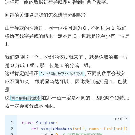
这样每一组的数据进行异或即可得到那两个数字。
问题的关键点是我们怎么进行分组呢？
由于异或的性质是，同一位相同则为 0，不同则为 1. 我们
将所有数字异或的结果一定不是 0，也就是说至少有一位是
1.
我们随便取一个， 分组的依据就来了， 就是你取的那一位
是 0 分成 1 组，那一位是 1 的分成一组。
这样肯定能保证
, 不同的数字会被分
2. 相同的数字分成相同组
成不同组么。 很明显当然可以， 因此我们选择是 1，也就
是
说
在那一位一定是不同的，因此两个独特元
两个独特的的数字
素一定会被分成不同组。
1
class
Solution
:
2
def
singleNumbers
(self, nums: List[int])
 ->
3
        ret = 
0
# 所有数字异或的结果