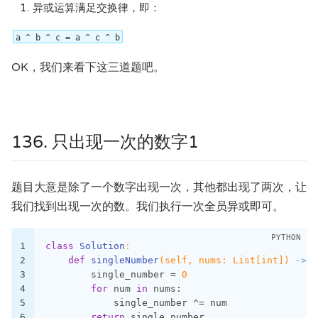
异或运算满足交换律，即：
a ^ b ^ c = a ^ c ^ b
OK，我们来看下这三道题吧。
136. 只出现一次的数字1
题目大意是除了一个数字出现一次，其他都出现了两次，让
我们找到出现一次的数。我们执行一次全员异或即可。
1
class
Solution
:
2
def
singleNumber
(self, nums: List[int])
 -> i
3
        single_number = 
0
4
for
 num 
in
 nums:
5
            single_number ^= num
6
return
 single_number