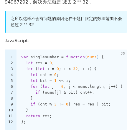
94967292，解决办法就是 减去 2 ** 32 。
之所以这样不会有问题的原因还在于题目限定的数组范围不会
超过 2 ** 32
JavaScript:
1
var
 singleNumber = 
function
(
nums
) 
{
2
let
 res = 
0
;
3
for
 (
let
 i = 
0
; i < 
32
; i++) {
4
let
 cnt = 
0
;
5
let
 bit = 
1
 << i;
6
for
 (
let
 j = 
0
; j < nums.length; j++) {
7
if
 (nums[j] & bit) cnt++;
8
    }
9
if
 (cnt % 
3
 != 
0
) res = res | bit;
10
  }
11
return
 res;
12
};