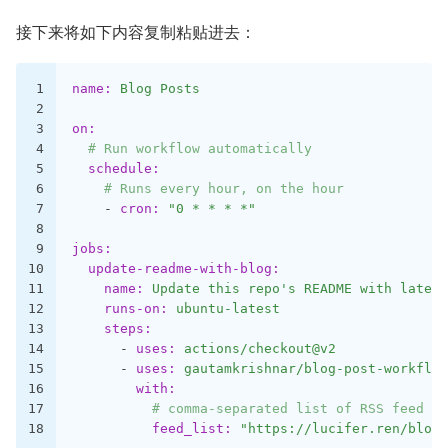
接下来将如下内容复制粘贴进去：
1
name:
Blog
Posts
2
3
on:
4
# Run workflow automatically
5
schedule:
6
# Runs every hour, on the hour
7
-
cron:
"0 * * * *"
8
9
jobs:
10
update-readme-with-blog:
11
name:
Update
this
repo's
README
with
latest
12
runs-on:
ubuntu-latest
13
steps:
14
-
uses:
actions/checkout@v2
15
-
uses:
gautamkrishnar/blog-post-workflow
16
with:
17
# comma-separated list of RSS feed ur
18
feed_list:
"https://lucifer.ren/blog/