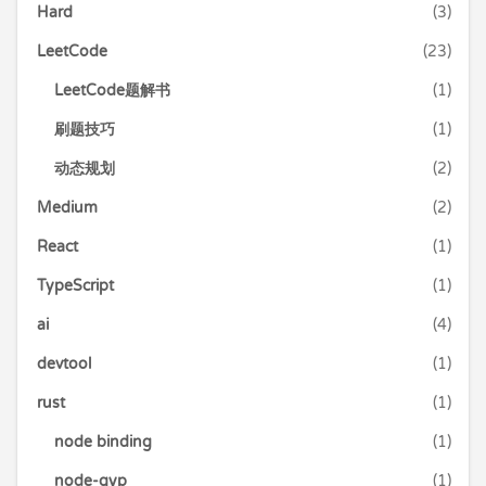
Hard
(3)
LeetCode
(23)
LeetCode题解书
(1)
刷题技巧
(1)
动态规划
(2)
Medium
(2)
React
(1)
TypeScript
(1)
ai
(4)
devtool
(1)
rust
(1)
node binding
(1)
node-gyp
(1)