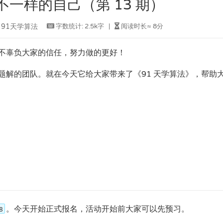
不一样的自己（第 13 期）
 91天学算法
字数统计:
2.5k字
|
阅读时长≈
8分
不辜负大家的信任，努力做的更好！
题解的团队。就在今天它给大家带来了《91 天学算法》，帮助
。今天开始正式报名，活动开始前大家可以先预习。
8