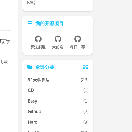
FAQ
我的开源项目
想要学
算法刷题
大前端
每日一荐
法竞
全部分类
91天学算法
(28)
CD
(1)
Easy
(1)
Github
(2)
Hard
(3)