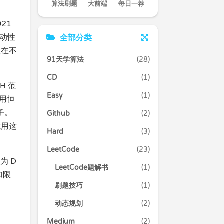
算法刷题
大前端
每日一荐
21
流动性
全部分类
置在不
91天学算法
(28)
CD
(1)
H 范
Easy
(1)
用恒
池子。
Github
(2)
就用这
Hard
(3)
LeetCode
(23)
为 D
LeetCode题解书
(1)
加限
刷题技巧
(1)
动态规划
(2)
Medium
(2)