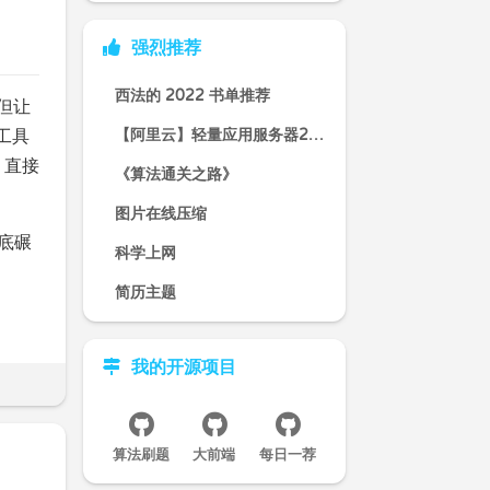
强烈推荐
西法的 2022 书单推荐
但让
些工具
【阿里云】轻量应用服务器2核2G 低至60元/年起
，直接
《算法通关之路》
图片在线压缩
彻底碾
科学上网
简历主题
我的开源项目
算法刷题
大前端
每日一荐