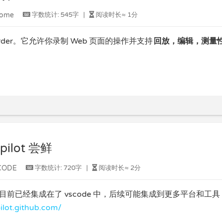
rome
字数统计:
545字
|
阅读时长≈
1分
corder。它允许你录制 Web 页面的操作并支持
回放，编辑，测量
lot 尝鲜
CODE
字数统计:
720字
|
阅读时长≈
2分
工具。目前已经集成在了 vscode 中，后续可能集成到更多平台和工
pilot.github.com/