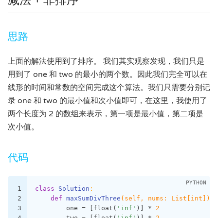
减法 + 非排序
思路
上面的解法使用到了排序。 我们其实观察发现，我们只是
用到了 one 和 two 的最小的两个数。因此我们完全可以在
线形的时间和常数的空间完成这个算法。我们只需要分别记
录 one 和 two 的最小值和次小值即可，在这里，我使用了
两个长度为 2 的数组来表示，第一项是最小值，第二项是
次小值。
代码
1
class
Solution
:
2
def
maxSumDivThree
(self, nums: List[int])
 -
3
        one = [float(
'inf'
)] * 
2
4
        two = [float(
'inf'
)] * 
2