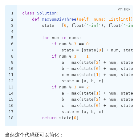
1
class
Solution
:
2
def
maxSumDivThree
(self, nums: List[int])
 -
3
        state = [
0
, float(
'-inf'
), float(
'-inf'
4
5
for
 num 
in
 nums:
6
if
 num % 
3
 == 
0
:
7
                state = [state[
0
] + num, state[
8
if
 num % 
3
 == 
1
:
9
                a = max(state[
2
] + num, state[
0
10
                b = max(state[
0
] + num, state[
1
11
                c = max(state[
1
] + num, state[
2
12
                state = [a, b, c]
13
if
 num % 
3
 == 
2
:
14
                a = max(state[
1
] + num, state[
0
15
                b = max(state[
2
] + num, state[
1
16
                c = max(state[
0
] + num, state[
2
17
                state = [a, b, c]
18
return
 state[
0
]
当然这个代码还可以简化：