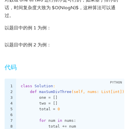
话，时间复杂度大致为 $O(NlogN)$，这种算法可以通
过。
以题目中的例 1 为例：
以题目中的例 2 为例：
代码
1
class
Solution
:
2
def
maxSumDivThree
(self, nums: List[int])
 -
3
        one = []
4
        two = []
5
        total = 
0
6
7
for
 num 
in
 nums:
8
            total += num