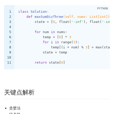
1
class
Solution
:
2
def
maxSumDivThree
(self, nums: List[int])
 -
3
        state = [
0
, float(
'-inf'
), float(
'-inf'
4
5
for
 num 
in
 nums:
6
            temp = [
0
] * 
3
7
for
 i 
in
 range(
3
):
8
                temp[(i + num) % 
3
] = max(state
9
            state = temp
10
11
return
 state[
0
]
关键点解析
贪婪法