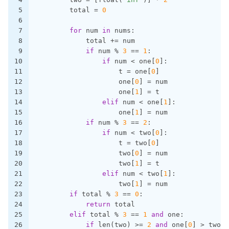
5
        total = 
0
6
7
for
 num 
in
 nums:
8
            total += num
9
if
 num % 
3
 == 
1
:
10
if
 num < one[
0
]:
11
                    t = one[
0
]
12
                    one[
0
] = num
13
                    one[
1
] = t
14
elif
 num < one[
1
]:
15
                    one[
1
] = num
16
if
 num % 
3
 == 
2
:
17
if
 num < two[
0
]:
18
                    t = two[
0
]
19
                    two[
0
] = num
20
                    two[
1
] = t
21
elif
 num < two[
1
]:
22
                    two[
1
] = num
23
if
 total % 
3
 == 
0
:
24
return
 total
25
elif
 total % 
3
 == 
1
and
 one:
26
if
 len(two) >= 
2
and
 one[
0
] > two[
0