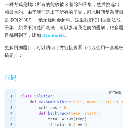
一种方式是找出所有的能够被 3 整除的子集，然后挑选出
和最大的。由于我们选出了所有的子集，那么时间复杂度就
是 $O(2^N)$ ， 毫无疑问会超时。这里我们使用回溯法找
子集，如果不清楚回溯法，可以参考我之前的题解，很多题
目都用到了，比如
78.subsets
。
更多回溯题目，可以访问上方链接查看（可以使用一套模板
搞定）：
代码
1
class
Solution
:
2
def
maxSumDivThree
(self, nums: List[int])
 -
3
        self.res = 
0
4
def
backtrack
(temp, start)
:
5
            total = sum(temp)
6
if
 total % 
3
 == 
0
: