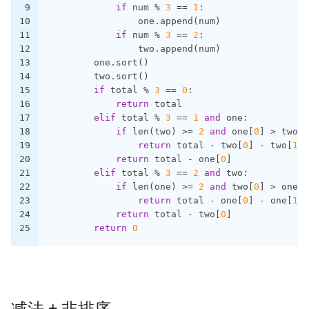
9
if
 num % 
3
 == 
1
:
10
                one.append(num)
11
if
 num % 
3
 == 
2
:
12
                two.append(num)
13
        one.sort()
14
        two.sort()
15
if
 total % 
3
 == 
0
:
16
return
 total
17
elif
 total % 
3
 == 
1
and
 one:
18
if
 len(two) >= 
2
and
 one[
0
] > two[
0
19
return
 total - two[
0
] - two[
1
]
20
return
 total - one[
0
]
21
elif
 total % 
3
 == 
2
and
 two:
22
if
 len(one) >= 
2
and
 two[
0
] > one[
0
23
return
 total - one[
0
] - one[
1
]
24
return
 total - two[
0
]
25
return
0